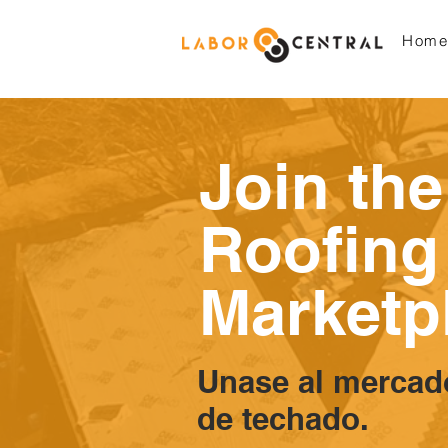
Home
Join the
Roofing
Marketp
Unase al mercad
de techado.