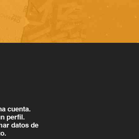
na cuenta.
n perfil.
mar datos de
o.