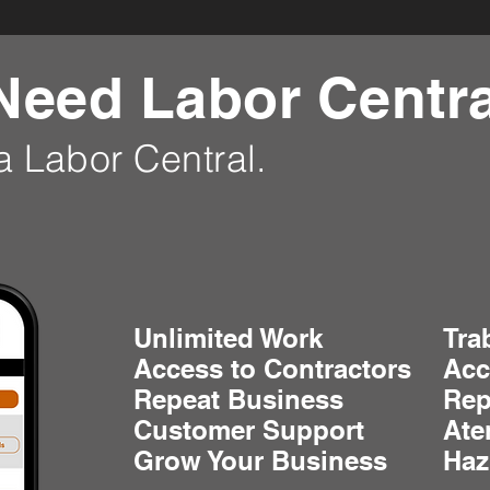
eed Labor Centra
a Labor Central.
Unlimited Work
Tra
Access to Contractors
Acc
Repeat Business
Rep
Customer Support
Ate
Grow Your Business
Haz