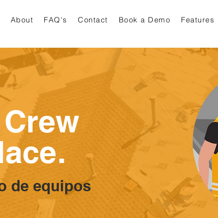
About
FAQ's
Contact
Book a Demo
Features
 Crew
lace.
o de equipos