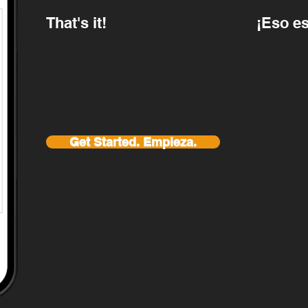
That's it!
¡Eso es
Get Started. Empieza.