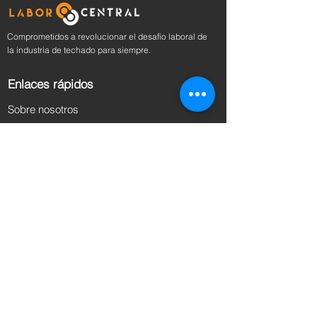
Comprometidos a revolucionar el desafío laboral de
la industria de techado para siempre.
Enlaces rápidos
Sobre nosotros
Precios
Reservar una demostración
Contáctenos
Blog
Recursos
iOS y Android
Vea una demostración
política de privacidad