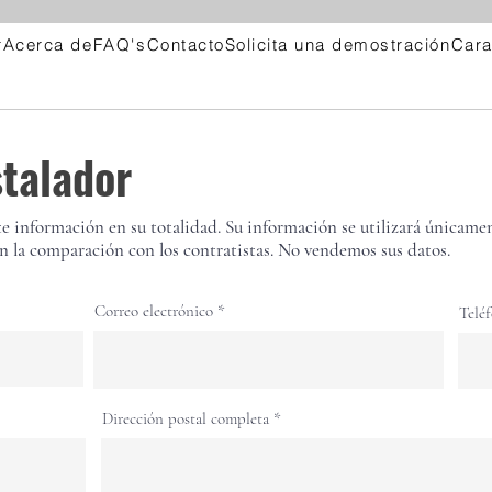
r
Acerca de
FAQ's
Contacto
Solicita una demostración
Cara
stalador
nte información en su totalidad. Su información se utilizará únicame
n la comparación con los contratistas. No vendemos sus datos.
Correo electrónico
Telé
Dirección postal completa