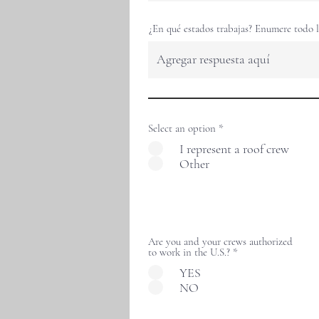
¿En qué estados trabajas? Enumere todo 
Select an option
*
I represent a roof crew
Other
Are you and your crews authorized
to work in the U.S.?
*
YES
NO