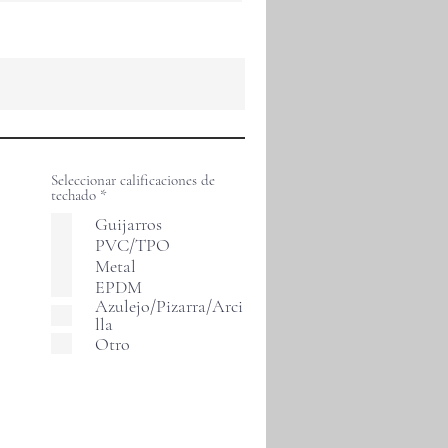
Seleccionar calificaciones de
O
techado
*
b
Guijarros
l
i
PVC/TPO
g
Metal
a
t
EPDM
o
Azulejo/Pizarra/Arci
r
lla
i
Otro
o